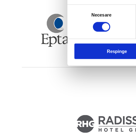
Selecția
Necesare
consimțământului
Respinge