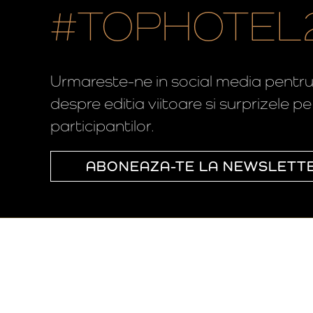
#TOPHOTEL
Urmareste-ne in social media pentru a
despre editia viitoare si surprizele p
participantilor.
ABONEAZA-TE LA NEWSLETT