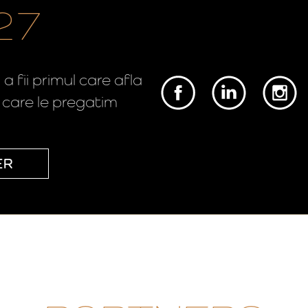
27
 fii primul care afla
e care le pregatim
ER