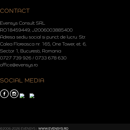
CONTACT
Evensys Consult SRL
RO18459449; J2006003885400
Adresa sediu social si punct de lucru: Str.
Calea Floreasca nr. 165, One Tower, et. 6,
Sector 1, Bucuresti, Romania
0727 739 926 / 0733 678 630
office@evensys.ro
SOCIAL MEDIA
©2006-2026 EVENSYS |
WWW.EVENSYS.RO