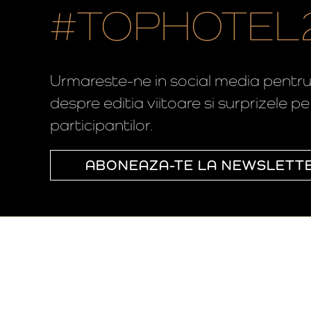
#TOPHOTEL
Urmareste-ne in social media pentru a
despre editia viitoare si surprizele p
participantilor.
ABONEAZA-TE LA NEWSLETT