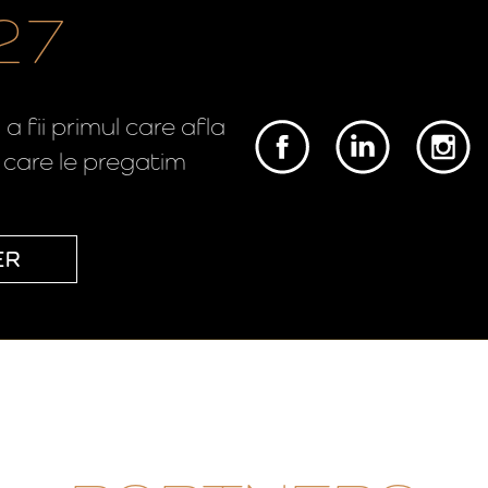
27
 fii primul care afla
e care le pregatim
ER