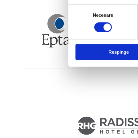
Selecția
Necesare
consimțământului
Respinge